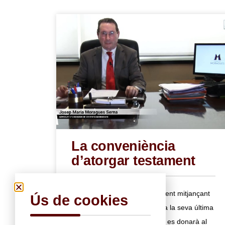
La conveniència
d’atorgar testament
El testament es aquell document mitjançant
Ús de cookies
el qual una persona manifesta la seva última
voluntat respecte el destí que es donarà al