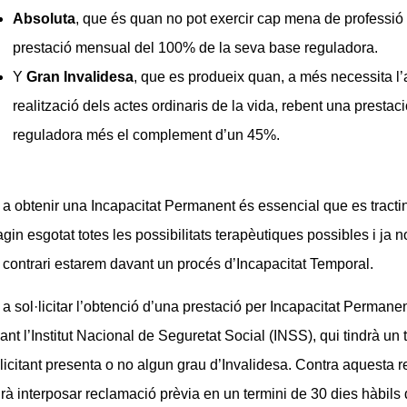
Absoluta
, que és quan no pot exercir cap mena de professió p
prestació mensual del 100% de la seva base reguladora.
Y
Gran Invalidesa
, que es produeix quan, a més necessita l’
realització dels actes ordinaris de la vida, rebent una prest
reguladora més el complement d’un 45%.
 a obtenir una Incapacitat Permanent és essencial que es tractin 
agin esgotat totes les possibilitats terapèutiques possibles i ja 
 contrari estarem davant un procés d’Incapacitat Temporal.
 a sol·licitar l’obtenció d’una prestació per Incapacitat Permane
ant l’Institut Nacional de Seguretat Social (INSS), qui tindrà un 
·licitant presenta o no algun grau d’Invalidesa. Contra aquesta re
rà interposar reclamació prèvia en un termini de 30 dies hàbils 