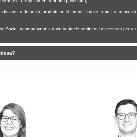
boral (ex.: atropellament fent una passejada).
s lesions, o defunció, produïts en el temps i lloc de treball, o en ocasió
uretat Social, acompanyant la documentació pertinent i assessorat per un
lidesa?