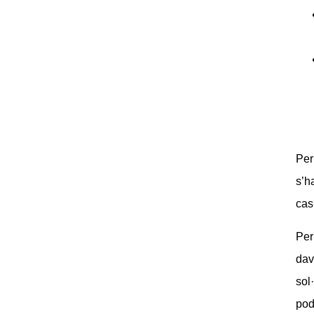
Per
s’h
cas
Per
dav
sol
pod