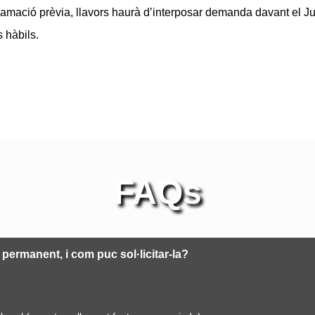
lamació prèvia, llavors haurà d’interposar demanda davant el Jut
s hàbils.
FAQs
permanent, i com puc sol·licitar-la?