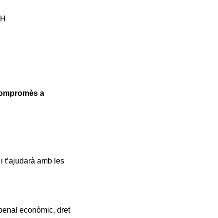
PH
 compromès a
i t’ajudarà amb les
penal econòmic, dret