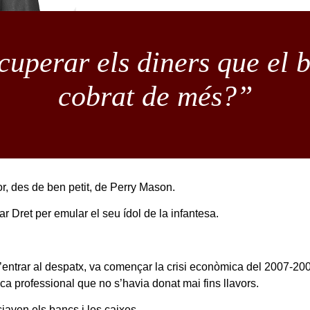
cuperar els diners que el 
cobrat de més?”
, des de ben petit, de Perry Mason.
r Dret per emular el seu ídol de la infantesa.
entrar al despatx, va començar la crisi econòmica del 2007-200
a professional que no s’havia donat mai fins llavors.
aven els bancs i les caixes.