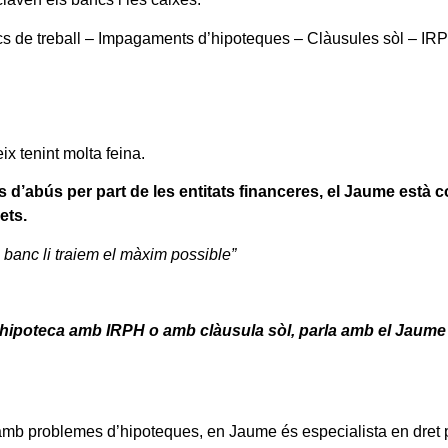
ocs de treball – Impagaments d’hipoteques – Clàusules sòl – IR
x tenint molta feina.
s d’abús per part de les entitats financeres, el Jaume està
ets.
l banc li traiem el màxim possible”
 hipoteca
amb IRPH o amb clàusula sòl, parla amb el Jaume
amb problemes d’hipoteques, en Jaume és especialista en dret 