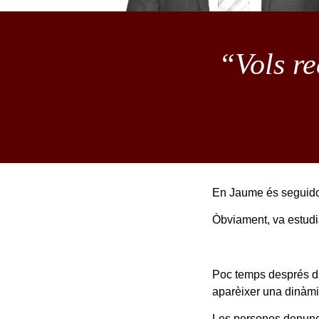
“Vols re
En Jaume és seguidor
Òbviament, va estudia
Poc temps després d’
aparèixer una dinàmic
Les persones denunci