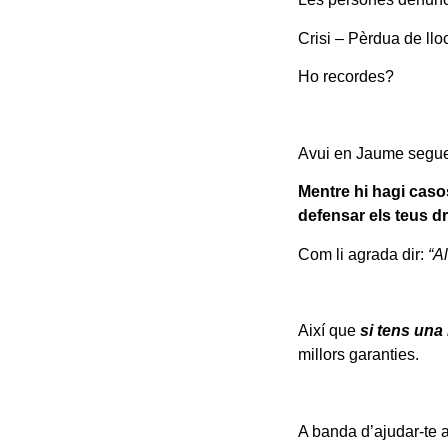
Crisi – Pèrdua de ll
Ho recordes?
Avui en Jaume seguei
Mentre hi hagi caso
defensar els teus dr
Com li agrada dir:
“A
Així que
si tens una
millors garanties.
A banda d’ajudar-te 