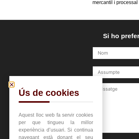
mercantil i processal c
Si ho prefe
Ús de cookies
Aquest lloc web fa servir cookies
per que tingueu la millor
experiència d’usuari. Si continua
navegant està donant el seu