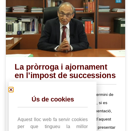
La pròrroga i ajornament
en l’impost de successions
Quan els hereus reben l’herència tenen un termini de
Ús de cookies
sis mesos per liquidar l’herència. No obstant, si es
necessita més temps per a presentar documentació,
es pot demanar la pròrroga de presentació d’aquest
Aquest lloc web fa servir cookies
per que tingueu la millor
impost mitjançant una sol·licitud que s’ha de presentar