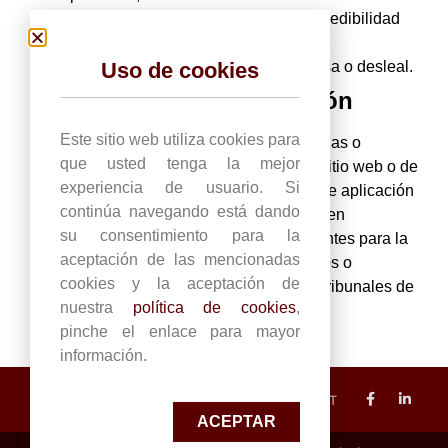
de cualquier manera perjudique la credibilidad
del prestador o de terceros; y
constituya publicidad ilícita, engañosa o desleal.
Uso de cookies
Ley Aplicable y Jurisdicción
Este sitio web utiliza cookies para
Para la resolución de todas las controversias o
que usted tenga la mejor
cuestiones relacionadas con el presente sitio web o de
experiencia de usuario. Si
las actividades en él desarrolladas, será de aplicación
continúa navegando está dando
la legislación española, a la que se someten
su consentimiento para la
expresamente las partes, siendo competentes para la
aceptación de las mencionadas
resolución de todos los conflictos derivados o
cookies y la aceptación de
relacionados con su uso los Juzgados y Tribunales de
nuestra
política de cookies
,
LLEIDA.
pinche el enlace para mayor
información.
ESP
CAT
ACEPTAR