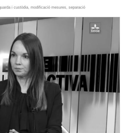
guarda i custòdia
,
modificació mesures
,
separació