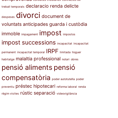
declaracio renda
delicte
treball temporals
divorci
document de
despeses
voluntats anticipades
guarda i custòdia
impost
immoble
impagament
impostos
impost successions
incapacitat
incapacitat
IRPF
permanent
incapacitat temporal
limitada
lloguer
malaltia professional
habitatge
notari
obres
pensió aliments
pensió
compensatòria
poder autotutel·la
poder
préstec hipotecari
preventiu
reforma laboral
renda
rústic
separació
règim visites
videovigilància