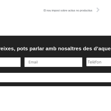
El nou impost sobre actius no productius
reixes, pots parlar amb nosaltres des d’aque