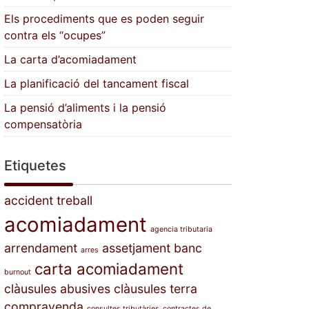
Els procediments que es poden seguir
contra els “ocupes”
La carta d’acomiadament
La planificació del tancament fiscal
La pensió d’aliments i la pensió
compensatòria
Etiquetes
accident treball
acomiadament
agencia tributaria
arrendament
assetjament
banc
arres
carta acomiadament
burnout
clàusules abusives
clàusules terra
compravenda
consultes tributàries
contractes de