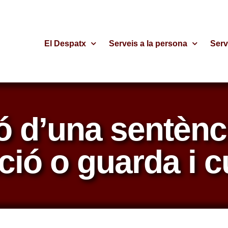
El Despatx
Serveis a la persona
Serv
ó d’una sentènci
ció o guarda i c