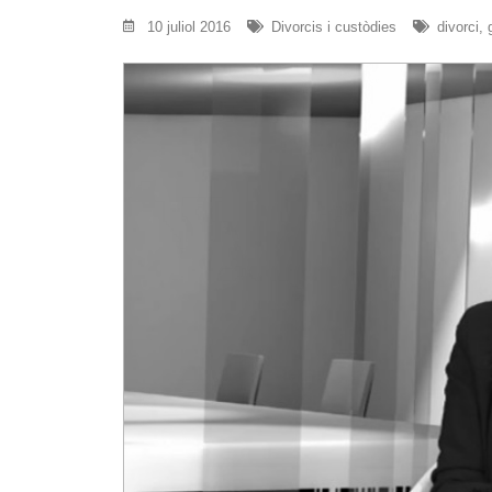
10 juliol 2016
Divorcis i custòdies
divorci
,