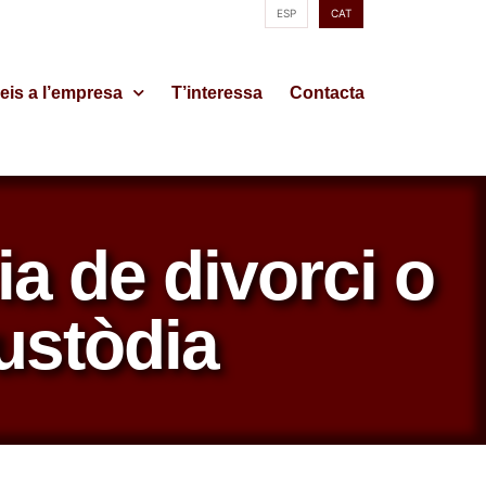
ESP
CAT
eis a l’empresa
T’interessa
Contacta
a de divorci o
ustòdia