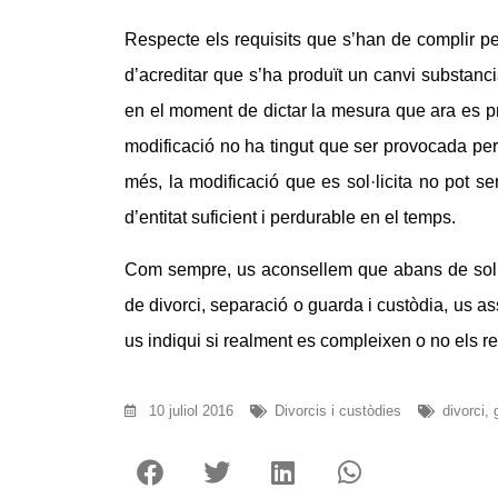
Respecte els requisits que s’han de complir per
d’acreditar que s’ha produït un canvi substanc
en el moment de dictar la mesura que ara es pr
modificació no ha tingut que ser provocada per 
més, la modificació que es sol·licita no pot se
d’entitat suficient i perdurable en el temps.
Com sempre, us aconsellem que abans de sol·li
de divorci, separació o guarda i custòdia, us a
us indiqui si realment es compleixen o no els re
10 juliol 2016
Divorcis i custòdies
divorci
,