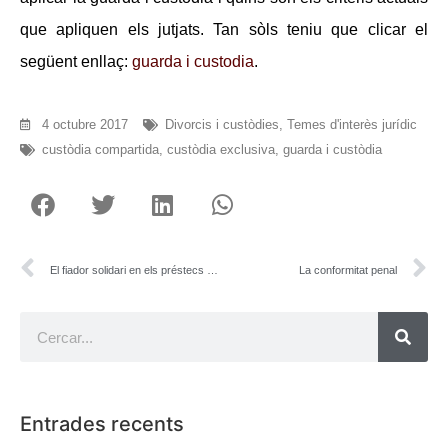
que apliquen els jutjats. Tan sòls teniu que clicar el
següent enllaç:
guarda i custodia
.
4 octubre 2017
Divorcis i custòdies
,
Temes d'interès jurídic
custòdia compartida
,
custòdia exclusiva
,
guarda i custòdia
El fiador solidari en els préstecs hipotecaris
La conformitat penal
Entrades recents