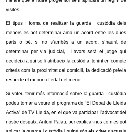
mentre que a l’altre progenitor se li aplicarà un règim de
visites.
El tipus i forma de realitzar la guarda i custòdia dels
menors es pot determinar amb un acord entre les dues
parts o bé, si no s’arribés a un acord, s’haurà de
determinar per via judicial, i llavors serà el jutjge qui
decideixi a qui se li atribueix la custòdia, tenint en compte
criteris com la proximitat del domicili, la dedicació prèvia
respecte el menor o l’edat del menor.
Si voleu tenir més informació sobre la guarda i custòdia
podeu tornar a veure el programa de “El Debat de Lleida
Activa” de TV Lleida, en el que va participar l’advocat del
nostre despatx, Antoni Palau, per explicar-nos com es pot
aplicar la guarda i custòdia i quins són els criteris actuals