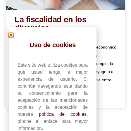
La fiscalidad en los
divorcios
Uso de cookies
El divorcio genera unos hechos de carácter económico
que pueden estar gravados por una serie de
impuestos que afectan a la fiscalidad. Por ejemplo, la
Este sitio web utiliza cookies para
pensión de alimentos, ya sea a favor del cónyuge o a
que usted tenga la mejor
experiencia de usuario. Si
favor de los hijos, la prestación compensatoria entre
continúa navegando está dando
cónyuges
su consentimiento para la
aceptación de las mencionadas
12 julio 2017
cookies y la aceptación de
nuestra
política de cookies
,
pinche el enlace para mayor
información.