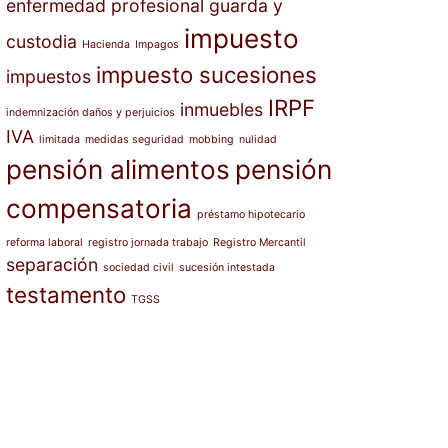
enfermedad profesional
guarda y
impuesto
custodia
Hacienda
Impagos
impuesto sucesiones
impuestos
IRPF
inmuebles
indemnización daños y perjuicios
IVA
limitada
medidas seguridad
mobbing
nulidad
pensión alimentos
pensión
compensatoria
préstamo hipotecario
reforma laboral
registro jornada trabajo
Registro Mercantil
separación
sociedad civil
sucesión intestada
testamento
TGSS