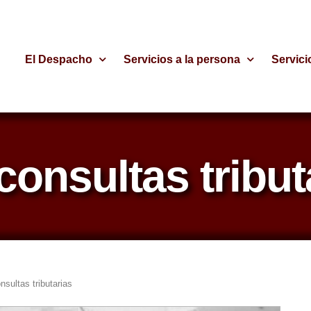
El Despacho
Servicios a la persona
Servici
consultas tribut
nsultas tributarias