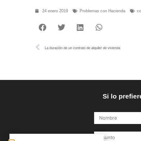
24 enero 2019
Problemas con Hacienda
co
La duración de un contrato de alquiler de vivienda
Si lo prefi