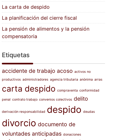
La carta de despido
La planificación del cierre fiscal
La pensión de alimentos y la pensión
compensatoria
Etiquetas
accidente de trabajo
acoso
activos no
productivos
administradores
agencia tributaria
anònima
arras
carta despido
compraventa
conformidad
delito
penal
contrato trabajo
convenios colectivos
despido
derivación responsabilidad
deudas
divorcio
documento de
voluntades anticipadas
donaciones