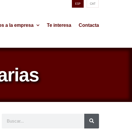
ESP
CAT
os a la empresa
Te interesa
Contacta
arias