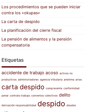
Los procedimientos que se pueden iniciar
contra los «okupas»
La carta de despido
La planificación del cierre fiscal
La pensión de alimentos y la pensión
compensatoria
Etiquetas
accidente de trabajo
acoso
activos no
productivos
administradores
agencia tributaria
anònima
arras
carta despido
compraventa
conformidad
delito
penal
contrato trabajo
convenios colectivos
despido
derivación responsabilidad
deudas