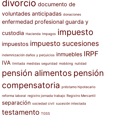
divorcio
documento de
voluntades anticipadas
donaciones
enfermedad profesional
guarda y
impuesto
custodia
Hacienda
Impagos
impuesto sucesiones
impuestos
IRPF
inmuebles
indemnización daños y perjuicios
IVA
limitada
medidas seguridad
mobbing
nulidad
pensión alimentos
pensión
compensatoria
préstamo hipotecario
reforma laboral
registro jornada trabajo
Registro Mercantil
separación
sociedad civil
sucesión intestada
testamento
TGSS