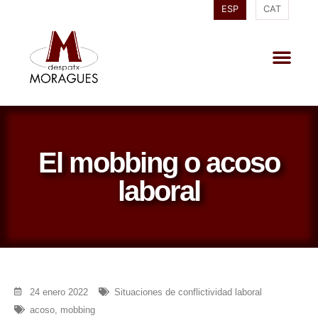
ESP
CAT
El mobbing o acoso
laboral
24 enero 2022
Situaciones de conflictividad laboral
acoso
,
mobbing